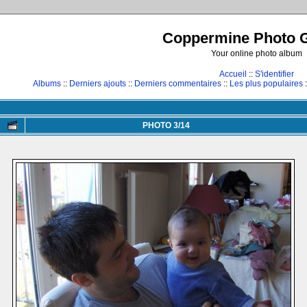
Coppermine Photo G
Your online photo album
Accueil
::
S'identifier
Albums
::
Derniers ajouts
::
Derniers commentaires
::
Les plus populaires
:
PHOTO 3/14