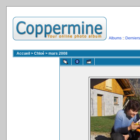
Albums
::
Derniers
Accueil
>
Chloé
>
mars 2008