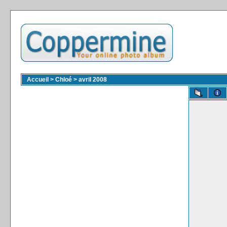
Accueil
>
Chloé
>
avril 2008