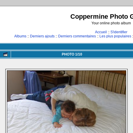
Coppermine Photo G
Your online photo album
Accueil
::
S'identifier
Albums
::
Derniers ajouts
::
Derniers commentaires
::
Les plus populaires
:
PHOTO 1/10