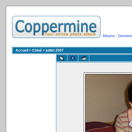
Albums
::
Derniers
Accueil
>
Chloé
>
juillet 2007