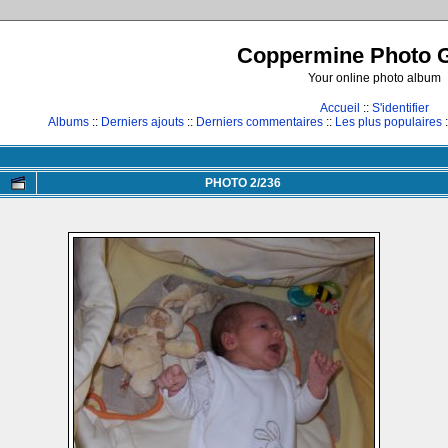
Coppermine Photo G
Your online photo album
Accueil
::
S'identifier
Albums
::
Derniers ajouts
::
Derniers commentaires
::
Les plus populaires
:
PHOTO 2/236