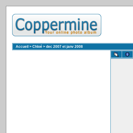
Accueil
>
Chloé
>
dec 2007 et janv 2008