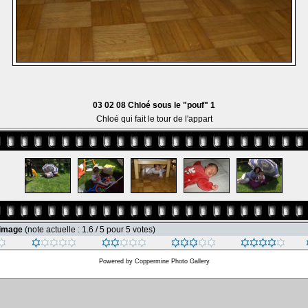
03 02 08 Chloé sous le "pouf" 1
Chloé qui fait le tour de l'appart
 image
(note actuelle : 1.6 / 5 pour 5 votes)
Powered by
Coppermine Photo Gallery