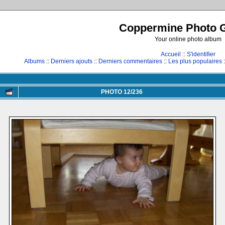
Coppermine Photo G
Your online photo album
Accueil
::
S'identifier
Albums
::
Derniers ajouts
::
Derniers commentaires
::
Les plus populaires
:
PHOTO 12/236