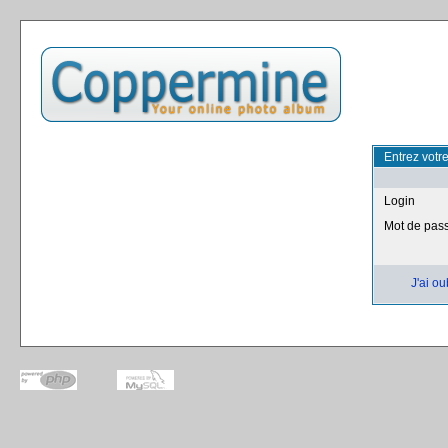
Entrez votr
Login
Mot de pas
J'ai o