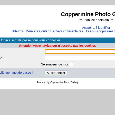
Coppermine Photo G
Your online photo album
Accueil
::
S'identifier
Albums
::
Derniers ajouts
::
Derniers commentaires
::
Les plus populaires
:
e login et mot de passe pour vous connecter
Attention votre navigateur n'accepte pas les cookies
se
Se souvenir de moi
ublié mon mot de passe !
Powered by
Coppermine Photo Gallery