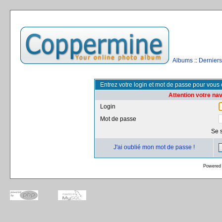
Albums
::
Derniers
Entrez votre login et mot de passe pour vous
Attention votre na
Login
Mot de passe
Se 
J'ai oublié mon mot de passe !
Powered