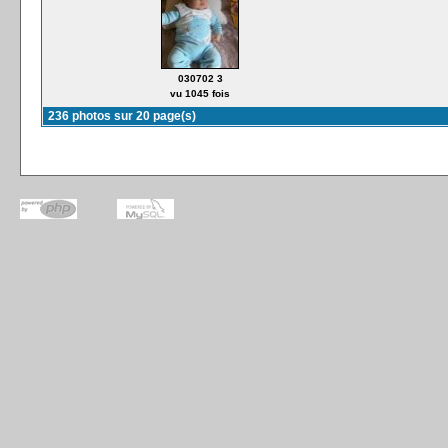
030702 3
vu 1045 fois
236 photos sur 20 page(s)