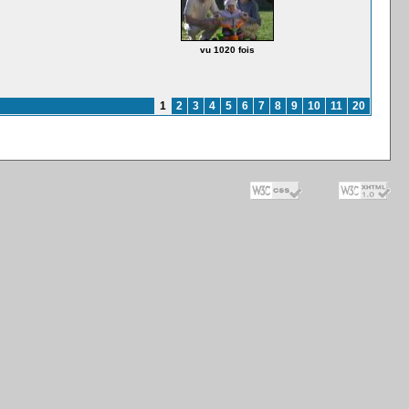
vu 1020 fois
1
2
3
4
5
6
7
8
9
10
11
20