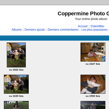
Coppermine Photo G
Your online photo album
Accueil
::
S'identifier
Albums
::
Derniers ajouts
::
Derniers commentaires
::
Les plus populaires
:
vu 1647 fois
vu 1662 fois
vu 1630 fois
vu 1550 fois