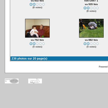
vu 832 fois
03072007 1
vu 935 fois
(8 votes)
(8 votes)
vu 752 fois
vu 882 fois
(5 votes)
(5 votes)
236 photos sur 20 page(s)
Powered