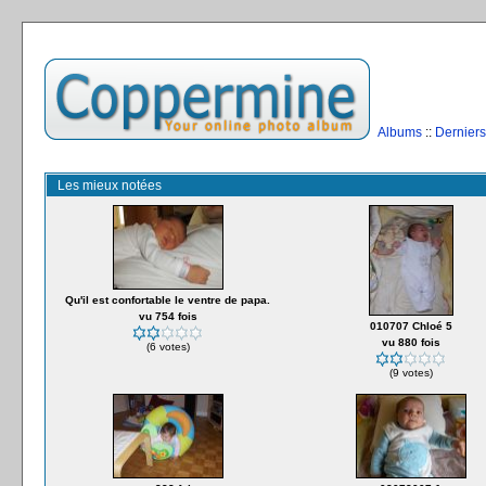
Albums
::
Derniers
Les mieux notées
Qu'il est confortable le ventre de papa.
vu 754 fois
010707 Chloé 5
vu 880 fois
(6 votes)
(9 votes)