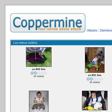
Albums
::
Derniers
Les mieux notées
vu 802 fois
vu 851 fois
(4 votes)
(4 votes)