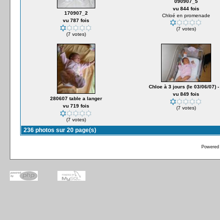
090907_5
vu 844 fois
170907_2
Chloé en promenade
vu 787 fois
(7 votes)
(7 votes)
Chloe à 3 jours (le 03/06/07) -
vu 849 fois
280607 table a langer
vu 719 fois
(7 votes)
(7 votes)
236 photos sur 20 page(s)
Powered