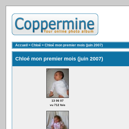
Accueil
>
Chloé
>
Chloé mon premier mois (juin 2007)
Chloé mon premier mois (juin 2007)
13 06 07
vu 712 fois