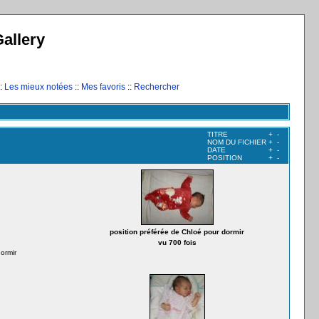
allery
:
Les mieux notées
::
Mes favoris
::
Rechercher
TITRE
+
-
NOM DU FICHIER
+
-
DATE
+
-
POSITION
+
-
position préférée de Chloé pour dormir
vu 700 fois
ormir