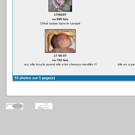
17/06/07
vu 695 fois
Chloé assise dans le canapé
17 06 07
vu 742 fois
oui, elle boucle quand elle a les cheveux mouillés !!!
elle en a p
55 photos sur 5 page(s)