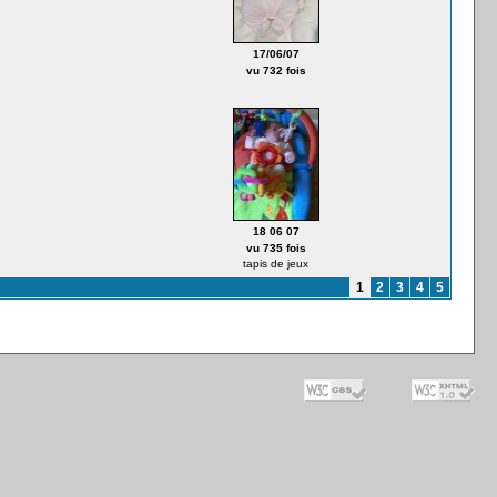
17/06/07
vu 732 fois
18 06 07
vu 735 fois
tapis de jeux
1
2
3
4
5