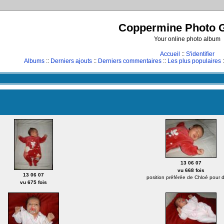
Coppermine Photo G
Your online photo album
Accueil
::
S'identifier
Albums
::
Derniers ajouts
::
Derniers commentaires
::
Les plus populaires
:
13 06 07
vu 668 fois
13 06 07
position préférée de Chloé pour d
vu 675 fois