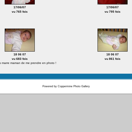
17/06/07
17/06/07
vu 765 fois
vu 795 fois
18 06 07
18 06 07
vu 683 fois
vu 861 fois
as marre maman de me prendre en photo !
Powered by
Coppermine Photo Gallery