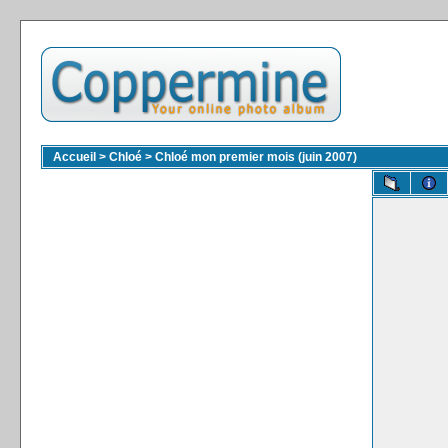
Accueil
>
Chloé
>
Chloé mon premier mois (juin 2007)