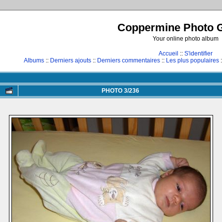
Coppermine Photo G
Your online photo album
Accueil
::
S'identifier
Albums
::
Derniers ajouts
::
Derniers commentaires
::
Les plus populaires
:
PHOTO 3/236